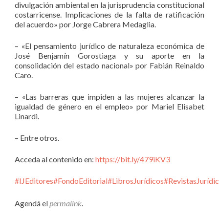
divulgación ambiental en la jurisprudencia constitucional
costarricense. Implicaciones de la falta de ratificación
del acuerdo» por Jorge Cabrera Medaglia.
– «El pensamiento jurídico de naturaleza económica de
José Benjamín Gorostiaga y su aporte en la
consolidación del estado nacional» por Fabián Reinaldo
Caro.
– «Las barreras que impiden a las mujeres alcanzar la
igualdad de género en el empleo» por Mariel Elisabet
Linardi.
– Entre otros.
Acceda al contenido en:
https://bit.ly/479iKV3
#IJEditores
#FondoEditorial
#LibrosJurídicos
#RevistasJurídi
Agendá el
permalink
.